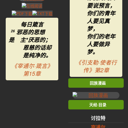
要说预言，
你们的青年
人要见真
每日箴言
梦，
邪恶的思想
26
你们的老年
是 主*厌恶的；
人要做异
恩慈的话却
梦。
是纯净的。
《引支勒·使者行
《宰逋尔·箴言》
传》第2章
第15章
回族漫画
天经·目录
讨拉特
宰逋尔