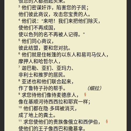
恨您的人都抬起头来。
他们密谋奸诈，陷害您的子民；
3
他们彼此商议，攻击您宝贵的人。
他们说：“来吧！我们来把他们除灭，
4
使他们不再成国，
使以色列的名不再被人记得。”
他们同心商议，
5
彼此结盟，要和您对抗。
他们就是住帐篷的以东人和易司马仪人，
6
摩押人和哈哲尔人，
迦巴勒、亚扪、亚玛力、
7
非利士和推罗的居民。
亚述也和他们联合起来，
8
作了鲁特子孙的帮手。
（细拉）
求您待他们像待麦德彦人，
§
9
像在基顺河待西西拉和耶宾一样；
他们都在隐·多珥被消灭，
10
成了地上的粪土。
求您使他们的贵族像俄立和西伊伯，
§
11
使他们的王子像西巴和撒慕拿。