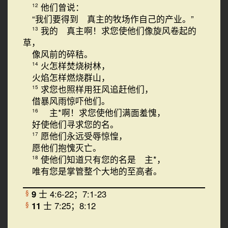
他们曾说：
12
“我们要得到 真主的牧场作自己的产业。”
我的 真主啊！求您使他们像旋风卷起的
13
草，
像风前的碎秸。
火怎样焚烧树林，
14
火焰怎样燃烧群山，
求您也照样用狂风追赶他们，
15
借暴风雨惊吓他们。
主*啊！求您使他们满面羞愧，
16
好使他们寻求您的名。
愿他们永远受辱惊惶，
17
愿他们抱愧灭亡。
使他们知道只有您的名是 主*，
18
唯有您是掌管整个大地的至高者。
9
士 4:6-22；7:1-23
§
11
士 7:25；8:12
§