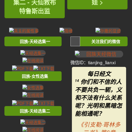
集二 - 天仙救布
娃 >
特鲁斯出监
回族-天经选集一
关注我们的微信
微信ID：tianjing_lianxi
每日经文
回族-女性选集
你们和不信的人
14
不要共负一轭，义
和不法有什么关系
呢？光明和黑暗怎
回族-天经选集二
能相通呢？
《引支勒·哥林多