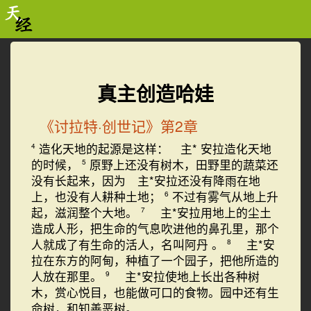
真主创造哈娃
《讨拉特·创世记》第2章
造化天地的起源是这样： 主*
安拉造化天地
4
的时候，
原野上还没有树木，田野里的蔬菜还
5
没有长起来，因为 主*安拉还没有降雨在地
上，也没有人耕种土地；
不过有雾气从地上升
6
起，滋润整个大地。
主*安拉用地上的尘土
7
造成人形，把生命的气息吹进他的鼻孔里，那个
人就成了有生命的活人，名叫阿丹
。
主*安
8
拉在东方的阿甸，种植了一个园子，把他所造的
人放在那里。
主*安拉使地上长出各种树
9
木，赏心悦目，也能做可口的食物。园中还有生
命树，和知善恶树。