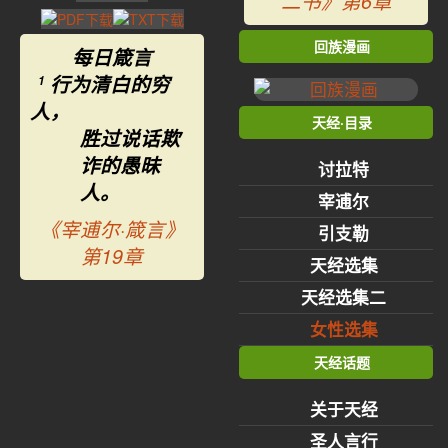
二书》第6章
回族漫画
每日箴言
行为清白的穷
1
人，
天经·目录
胜过说话欺
诈的愚昧
讨拉特
人。
宰逋尔
《宰逋尔·箴言》
引支勒
第19章
天经选集
天经选集二
女性选集
天经话题
关于天经
圣人言行