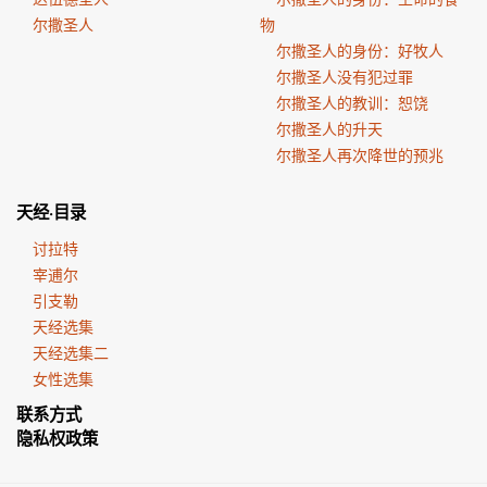
尔撒圣人
物
尔撒圣人的身份：好牧人
尔撒圣人没有犯过罪
尔撒圣人的教训：恕饶
尔撒圣人的升天
尔撒圣人再次降世的预兆
天经·目录
讨拉特
宰逋尔
引支勒
天经选集
天经选集二
女性选集
联系方式
隐私权政策