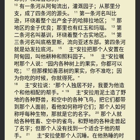
有一条河从阿甸流出，灌溉园子；从那里分
10
支，成了四条河的源头。
第一条河名叫比
11
逊，环绕着整个出产金子的哈腓拉地区；
那
12
地区的金子优良；那里也有红玉和玛瑙。
第
13
二条河名叫基训，环绕着整个古实地区。
第
14
三条河名叫底格里斯，流向亚述东部。第四条河
就是幼发拉底河。
主*安拉把那个人安置在
15
阿甸园，叫他耕种和照料园子。
主*安拉嘱
16
咐那个人说：“园内各种树上的果实，你都可以
吃；
但那棵知善恶树的果实，你不准吃；因
17
为你吃的时候，你就得死。”
主*安拉说：“那个人独居不好，我要为他造
18
个和他相配的帮手。”
主*安拉用泥土造了野
19
地的各种野兽，和空中的各种飞鸟，把它们都带
到那个人面前，看他如何称呼它们；那个人如何
称呼每种生物，那就是它的名字。
那个人就
20
给各种牲畜、空中的雀鸟，和野地的各种走兽起
了名字；但那个人没有找到一个适合于他的帮
手。
主*安拉使那个人沉睡。在他熟睡的时
21