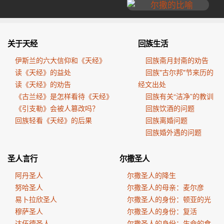
关于天经
回族生活
伊斯兰的六大信仰和《天经》
回族斋月封斋的劝告
读《天经》的益处
回族"古尔邦"节来历的
读《天经》的劝告
经文出处
《古兰经》是怎样看待《天经》
回族有关“洁净”的教训
《引支勒》会被人篡改吗？
回族饮酒的问题
回族轻看《天经》的后果
回族离婚问题
回族婚外遇的问题
圣人言行
尔撒圣人
阿丹圣人
尔撒圣人的降生
努哈圣人
尔撒圣人的母亲：麦尔彦
易卜拉欣圣人
尔撒圣人的身份：顿亚的光
穆萨圣人
尔撒圣人的身份：复活
达伍德圣人
尔撒圣人的身份：生命的食