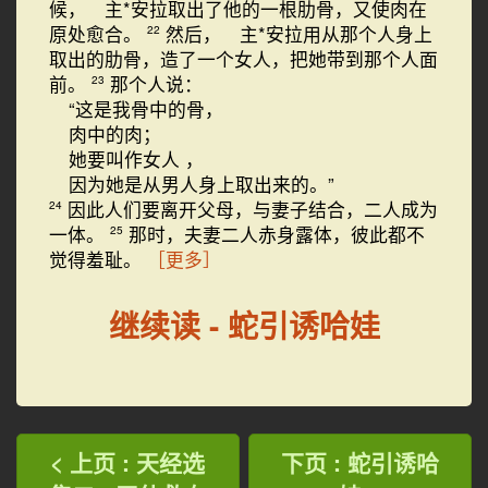
候， 主*安拉取出了他的一根肋骨，又使肉在
原处愈合。
然后， 主*安拉用从那个人身上
22
取出的肋骨，造了一个女人，把她带到那个人面
前。
那个人说：
23
“这是我骨中的骨，
肉中的肉；
她要叫作女人
，
因为她是从男人身上取出来的。”
因此人们要离开父母，与妻子结合，二人成为
24
一体。
那时，夫妻二人赤身露体，彼此都不
25
觉得羞耻。
［更多］
继续读 - 蛇引诱哈娃
< 上页 : 天经选
下页 : 蛇引诱哈