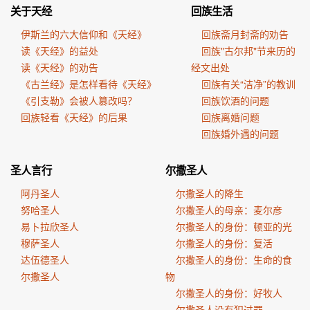
关于天经
回族生活
伊斯兰的六大信仰和《天经》
回族斋月封斋的劝告
读《天经》的益处
回族"古尔邦"节来历的
读《天经》的劝告
经文出处
《古兰经》是怎样看待《天经》
回族有关“洁净”的教训
《引支勒》会被人篡改吗？
回族饮酒的问题
回族轻看《天经》的后果
回族离婚问题
回族婚外遇的问题
圣人言行
尔撒圣人
阿丹圣人
尔撒圣人的降生
努哈圣人
尔撒圣人的母亲：麦尔彦
易卜拉欣圣人
尔撒圣人的身份：顿亚的光
穆萨圣人
尔撒圣人的身份：复活
达伍德圣人
尔撒圣人的身份：生命的食
尔撒圣人
物
尔撒圣人的身份：好牧人
尔撒圣人没有犯过罪