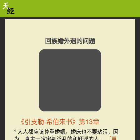
回族婚外遇的问题
《引支勒·希伯来书》第13章
人人都应该尊重婚姻，婚床也不要玷污，因
4
为 真主一定审判淫乱的和奸淫的人。
［更