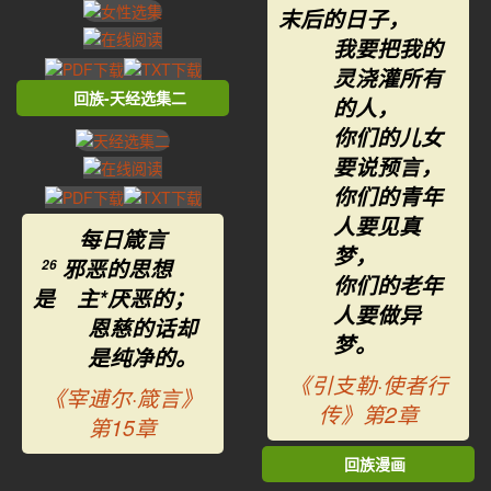
末后的日子，
我要把我的
灵浇灌所有
回族-天经选集二
的人，
你们的儿女
要说预言，
你们的青年
人要见真
每日箴言
梦，
邪恶的思想
26
你们的老年
是 主*厌恶的；
人要做异
恩慈的话却
梦。
是纯净的。
《引支勒·使者行
《宰逋尔·箴言》
传》第2章
第15章
回族漫画