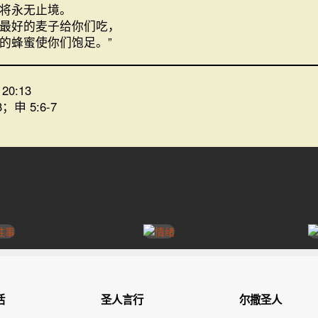
将永无止境。
最好的麦子给你们吃，
的蜂蜜使你们饱足。”
20:13
3；申 5:6-7
活
圣人言行
尔撒圣人