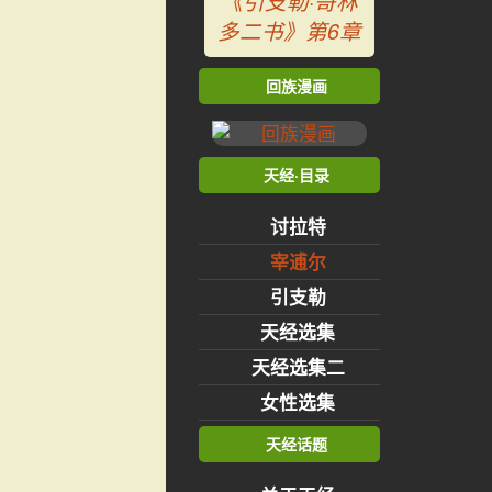
《引支勒·哥林
多二书》第6章
回族漫画
天经·目录
讨拉特
宰逋尔
引支勒
天经选集
天经选集二
女性选集
天经话题