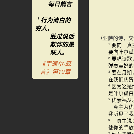
每日箴言
行为清白的
1
穷人，
胜过说话
（亚萨的诗，交
欺诈的愚
要向 真
1
昧人。
要向叶尔孤
要唱诗歌
2
《宰逋尔·箴
弹奏美好的
言》第19章
要在月朔
3
在我们庆
因为这是
4
是叶尔孤白
优素福从
5
真主为优
我听见了我
真主说：
6
使你的手放
7