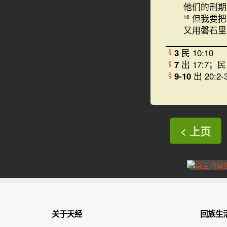
他们的刑期
但我要把
16
又用磐石里
3
民 10:10
§
7
出 17:7；民 
§
9-10
出 20:2-
§
< 上页
关于天经
回族生