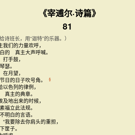
《宰逋尔·诗篇》
81
给诗班长，用“迦特”的乐器。）
主我们的力量欢呼，
白的 真主大声呼喊。
，打手鼓，
琴瑟。
，在月望，
贺节日的日子吹号角。
§
给以色列的律例，
 真主的典章。
埃及地出来的时候，
素福立此法规。
不明白的言语。
“我要除去你肩头的重担，
下筐子。