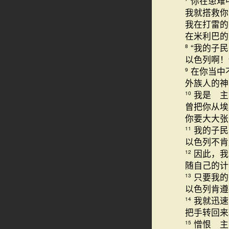
你在患难
我就搭救
我在打雷的
在米利巴的
“我的子
8
以色列啊！
在你当中
9
外族人的神
我是 主
10
曾把你从埃
你要大大张
我的子民
11
以色列不肯
因此，我
12
随自己的计
只要我的
13
以色列肯遵
我就迅速
14
把手转回来
憎恨 主
15