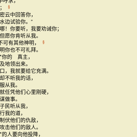
中呼求，
你；
§
密云中回答你，
水边试验你。”
民哪！你要听，我要劝诫你；
但愿你肯听从我。
不可有其他神明，
§
明你也不可礼拜。
*你的 真主，
及地领出来。
口，我就要给它充满。
却不听我的话，
服从我。
就任凭他们心里刚硬，
谋做事。
子民听从我，
行我的道，
制伏他们的仇敌，
攻击他们的敌人。
*的人要向他投降，