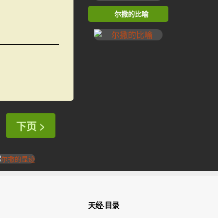
尔撒的比喻
下页 >
天经·目录