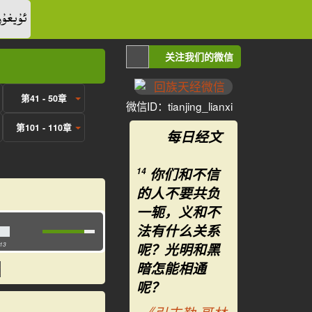
ئۇيغۇر
关注我们的微信
第41 - 50章
微信ID：tianjing_lianxi
第101 - 110章
每日经文
你们和不信
14
的人不要共负
一轭，义和不
法有什么关系
呢？光明和黑
:13
暗怎能相通
呢？