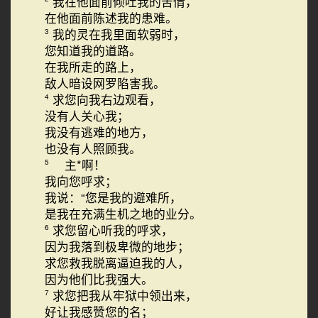
我在他面前倾吐我的苦情，
在他面前陈述我的患难。
我的灵在我里面软弱时，
3
您知道我的道路。
在我所走的路上，
敌人暗设网罗陷害我。
求您向我右边观看，
4
没有人关心我；
我没有逃难的地方，
也没有人照顾我。
主*啊！
5
我向您呼求；
我说：“您是我的避难所，
是我在充满生机之地的业分。
求您留心听我的呼求，
6
因为我落到极卑微的地步；
求您救我脱离逼迫我的人，
因为他们比我强大。
求您把我从牢狱中领出来，
7
好让我感赞您的名；