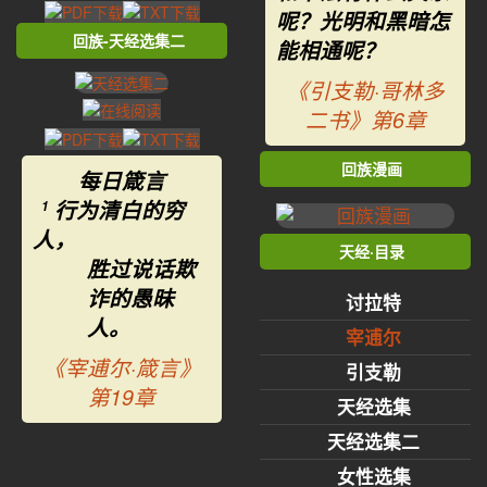
呢？光明和黑暗怎
回族-天经选集二
能相通呢？
《引支勒·哥林多
二书》第6章
回族漫画
每日箴言
行为清白的穷
1
人，
天经·目录
胜过说话欺
诈的愚昧
讨拉特
人。
宰逋尔
《宰逋尔·箴言》
引支勒
第19章
天经选集
天经选集二
女性选集