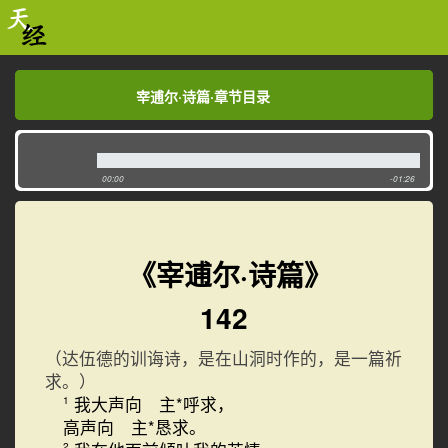
宰逋尔·诗篇·章节目录
宰逋尔·诗篇·章节目录
00:00
-01:26
《宰逋尔·诗篇》
142
（达伍德的训诲诗，是在山洞时作的，是一篇祈
求。）
我大声向 主*呼求，
1
高声向 主*恳求。
2