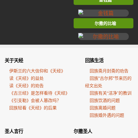
尔撒的比喻
关于天经
回族生活
伊斯兰的六大信仰和《天经》
回族斋月封斋的劝告
读《天经》的益处
回族"古尔邦"节来历的
读《天经》的劝告
经文出处
《古兰经》是怎样看待《天经》
回族有关“洁净”的教训
《引支勒》会被人篡改吗？
回族饮酒的问题
回族轻看《天经》的后果
回族离婚问题
回族婚外遇的问题
圣人言行
尔撒圣人