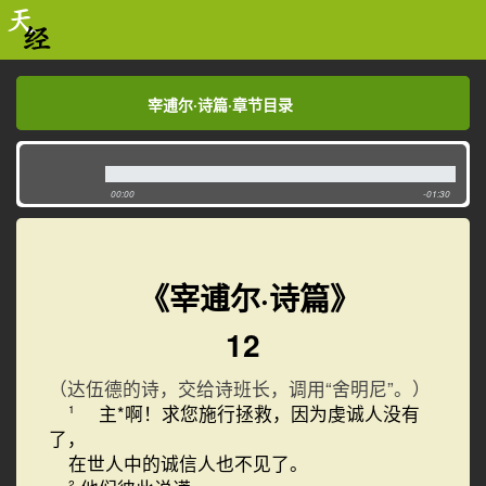
宰逋尔·诗篇·章节目录
宰逋尔·诗篇·章节目录
00:00
-01:30
《宰逋尔·诗篇》
12
（达伍德的诗，交给诗班长，调用“舍明尼”。）
主*啊！求您施行拯救，因为虔诚人没有
1
了，
在世人中的诚信人也不见了。
2