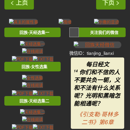
< 上页
下页 >
回族-天经选集一
关注我们的微信
微信ID：tianjing_lianxi
每日经文
回族-女性选集
你们和不信的人
14
不要共负一轭，义
和不法有什么关系
呢？光明和黑暗怎
回族-天经选集二
能相通呢？
《引支勒·哥林多
二书》第6章