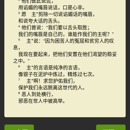
他们彼此说谎，
用谄媚的嘴唇说话，口是心非。
愿 主*剪除一切说谄媚话的嘴唇，
3
和说夸大话的舌头。
他们曾说：“我们要以舌头取胜；
4
我们的嘴唇是自己的，谁能作我们的主呢？”
主*说：“因为困苦人的冤屈和贫穷人的叹
5
息，
我现在要起来，把他们安置在他们渴望的稳妥
之中。”
主*的言语是纯净的言语，
6
像银子在泥炉中炼过，精炼过七次。
主*啊！求您护佑我们，
7
保护我们永远脱离这世代的人。
恶人到处横行，
8
邪恶在世人中被高举。