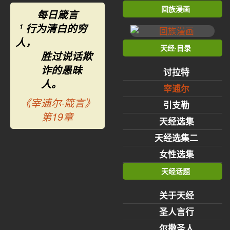
回族漫画
每日箴言
行为清白的穷
1
人，
天经·目录
胜过说话欺
诈的愚昧
讨拉特
人。
宰逋尔
《宰逋尔·箴言》
引支勒
第19章
天经选集
天经选集二
女性选集
天经话题
关于天经
圣人言行
尔撒圣人