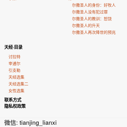
尔撒圣人的身份：好牧人
尔撒圣人没有犯过罪
尔撒圣人的教训：恕饶
尔撒圣人的升天
尔撒圣人再次降世的预兆
天经·目录
讨拉特
宰逋尔
引支勒
天经选集
天经选集二
女性选集
联系方式
隐私权政策
微信: tianjing_lianxi