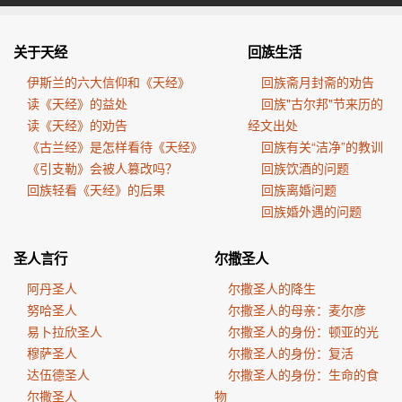
关于天经
回族生活
伊斯兰的六大信仰和《天经》
回族斋月封斋的劝告
读《天经》的益处
回族"古尔邦"节来历的
读《天经》的劝告
经文出处
《古兰经》是怎样看待《天经》
回族有关“洁净”的教训
《引支勒》会被人篡改吗？
回族饮酒的问题
回族轻看《天经》的后果
回族离婚问题
回族婚外遇的问题
圣人言行
尔撒圣人
阿丹圣人
尔撒圣人的降生
努哈圣人
尔撒圣人的母亲：麦尔彦
易卜拉欣圣人
尔撒圣人的身份：顿亚的光
穆萨圣人
尔撒圣人的身份：复活
达伍德圣人
尔撒圣人的身份：生命的食
尔撒圣人
物