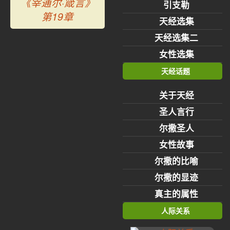
《宰逋尔·箴言》
引支勒
第19章
天经选集
天经选集二
女性选集
天经话题
关于天经
圣人言行
尔撒圣人
女性故事
尔撒的比喻
尔撒的显迹
真主的属性
人际关系