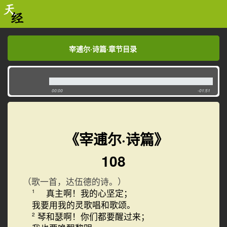
宰逋尔·诗篇·章节目录
宰逋尔·诗篇·章节目录
00:00
-01:51
《宰逋尔·诗篇》
108
（歌一首，达伍德的诗。）
真主啊！我的心坚定；
1
我要用我的灵歌唱和歌颂。
琴和瑟啊！你们都要醒过来；
2