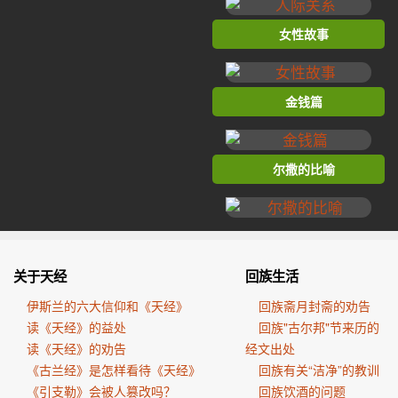
女性故事
金钱篇
尔撒的比喻
关于天经
回族生活
伊斯兰的六大信仰和《天经》
回族斋月封斋的劝告
读《天经》的益处
回族"古尔邦"节来历的
读《天经》的劝告
经文出处
《古兰经》是怎样看待《天经》
回族有关“洁净”的教训
《引支勒》会被人篡改吗？
回族饮酒的问题