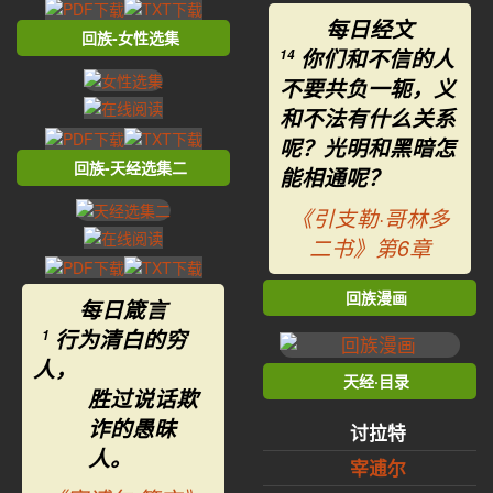
每日经文
回族-女性选集
你们和不信的人
14
不要共负一轭，义
和不法有什么关系
呢？光明和黑暗怎
回族-天经选集二
能相通呢？
《引支勒·哥林多
二书》第6章
回族漫画
每日箴言
行为清白的穷
1
人，
天经·目录
胜过说话欺
诈的愚昧
讨拉特
人。
宰逋尔