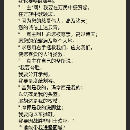
我也要唤醒黎明。
主*啊！我要在万民中感赞您，
3
在万族中歌颂您。
因为您的慈爱伟大，高及诸天；
4
您的诚信上达云霄。
真主啊！愿您被尊崇，高过诸天；
5
愿您的荣耀遍及整个大地。
求您用右手拯救我们，应允我们，
6
使您喜爱的人得拯救。
真主在自己的圣所说：
7
“我要夸胜，
我要分开示剑，
我要量度疏割谷。
基列是我的，玛拿西是我的；
8
以法莲是我的头盔；
耶胡达是我的权杖，
摩押是我的洗脚盆；
9
我要向以东抛鞋，
我要因战胜非利士欢呼。”
谁能带我进坚固城？
10