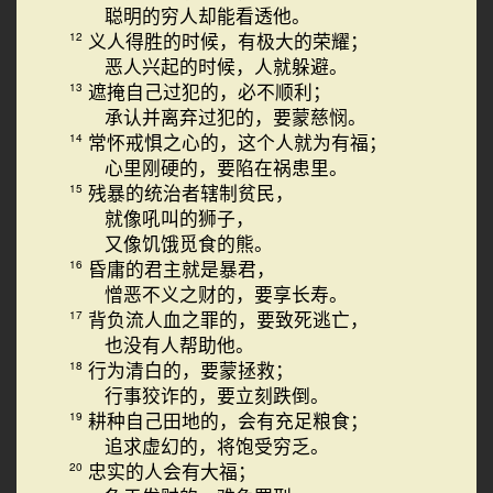
聪明的穷人却能看透他。
义人得胜的时候，有极大的荣耀；
12
恶人兴起的时候，人就躲避。
遮掩自己过犯的，必不顺利；
13
承认并离弃过犯的，要蒙慈悯。
常怀戒惧之心的，这个人就为有福；
14
心里刚硬的，要陷在祸患里。
残暴的统治者辖制贫民，
15
就像吼叫的狮子，
又像饥饿觅食的熊。
昏庸的君主就是暴君，
16
憎恶不义之财的，要享长寿。
背负流人血之罪的，要致死逃亡，
17
也没有人帮助他。
行为清白的，要蒙拯救；
18
行事狡诈的，要立刻跌倒。
耕种自己田地的，会有充足粮食；
19
追求虚幻的，将饱受穷乏。
忠实的人会有大福；
20