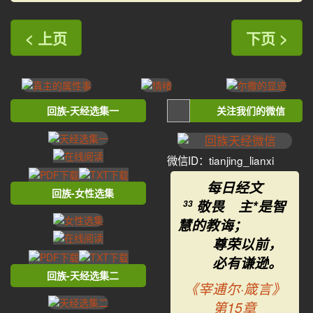
< 上页
下页 >
回族-天经选集一
关注我们的微信
微信ID：tianjing_lianxi
每日经文
回族-女性选集
敬畏 主*是智
33
慧的教诲；
尊荣以前，
必有谦逊。
回族-天经选集二
《宰逋尔·箴言》
第15章