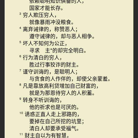
依赖聪明知识俱备的人，
国家才能长存。
穷人欺压穷人，
3
就像暴雨冲没粮食。
离弃诫律的，称赞恶人；
4
遵守诫律的，却与恶人相争。
坏人不知何为公正，
5
寻求 主*的却完全明白。
行为清白的穷人，
6
胜过行事狡诈的财主。
谨守训诲的，是聪明人；
7
与贪食的人作伴的，却使父亲蒙羞。
凡是靠放高利贷增加自己财富的，
8
就是为那恩待穷人的人积蓄。
转身不听训诲的，
9
他的祈求也是可厌的。
诱惑正直人走上邪路的，
10
要掉在自己所挖的坑里；
清白人却要承受福气。
财主自以为有智慧，
11