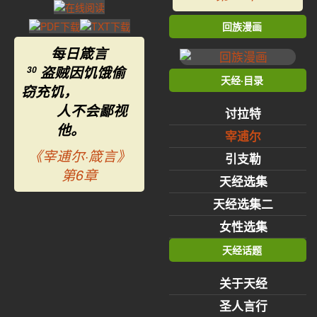
回族漫画
每日箴言
盗贼因饥饿偷
30
天经·目录
窃充饥，
人不会鄙视
讨拉特
他。
宰逋尔
《宰逋尔·箴言》
引支勒
第6章
天经选集
天经选集二
女性选集
天经话题
关于天经
圣人言行