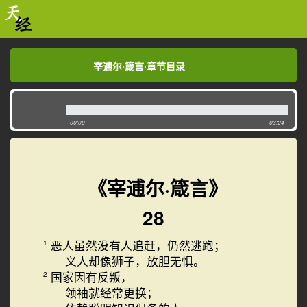
宰逋尔·箴言·章节目录
宰逋尔·箴言·章节目录
00:00
-03:24
《宰逋尔·箴言》
28
恶人虽然没有人追赶，仍然逃跑；
1
义人却像狮子，放胆无惧。
国家因有反叛，
2
领袖就经常更换；