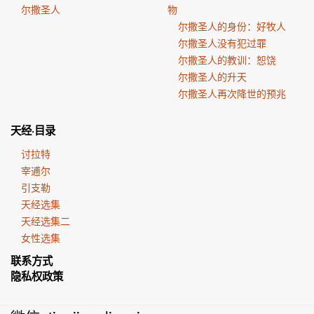
尔撒圣人
物
尔撒圣人的身份：好牧人
尔撒圣人没有犯过罪
尔撒圣人的教训：恕饶
尔撒圣人的升天
尔撒圣人再次降世的预兆
天经·目录
讨拉特
宰逋尔
引支勒
天经选集
天经选集二
女性选集
联系方式
隐私权政策