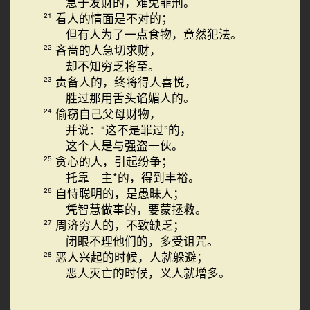
急于发财的，难免罪刑。
看人的情面是不对的；
21
但有人为了一点食物，竟然犯法。
吝啬的人急切求财，
22
却不知穷乏将至。
责备人的，终将得人喜悦，
23
胜过那用舌头谄媚人的。
偷窃自己父母财物，
24
并说：“这不是罪过”的，
这个人是与强盗一伙。
贪心的人，引起纷争；
25
托靠 主*的，得到丰裕。
自恃聪明的，是愚昧人；
26
凭智慧做事的，要蒙拯救。
周济穷人的，不致缺乏；
27
闭眼不理他们的，多受诅咒。
恶人兴起的时候，人就躲避；
28
恶人灭亡的时候，义人就增多。