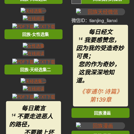
微信ID：tianjing_lianxi
每日经文
回族-女性选集
我要感赞您，
14
因为我的受造奇妙
可畏；
您的作为奇妙，
回族-天经选集二
这我深深地知
道。
《宰逋尔·诗篇》
第139章
每日箴言
回族漫画
不要走进恶人
14
的路径，
不要踏上坏