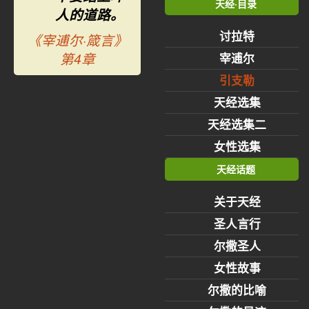
天经·目录
人的道路。
讨拉特
《宰逋尔·箴言》
第4章
宰逋尔
引支勒
天经选集
天经选集二
女性选集
天经话题
关于天经
圣人言行
尔撒圣人
女性故事
尔撒的比喻