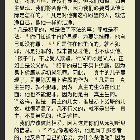
女，将来怎样，还没有显明；但我们知道：如果
主显现，我们将会像他，因为我们必要看见他实
际是怎样的。
凡是对他有这样盼望的人，就洁
3
净自己，像他一样的洁净。
凡是犯罪的，就是做了不法的事；罪就是不
4
法。
你们知道主曾经显现，为要除掉罪，他自
5
己却没有罪。
凡是住在他里面的，就不犯
§
6
罪；凡是犯罪的，就未曾见过他，也不认识他。
孩子们，不要受人欺骗，行义的才是义人，正
7
如主是公义的。
犯罪的是出于易卜劣厮，因为
8
易卜劣厮从起初就犯罪。因此， 真主的儿子显
现了，是要除灭易卜劣厮的作为。
凡是由 真
9
主生的，就不犯罪，因为 真主的生命在他里
面；他也不能犯罪，因为他是由 真主生的。
这样，谁是 真主的儿女，谁是易卜劣厮的儿
10
女，就很明显了。凡不行义的，就不是出于 真
主，不爱弟兄的，也是这样。
我们应该彼此相爱，因为这是你们从起初听见
11
的信息。
不要像迦必尔，他是属于那恶者
§
12
的，他又杀了自己的弟弟。为什么杀他呢？因为