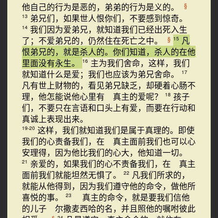
他自己的行为是恶的，弟弟的行为是义的。
§
弟兄们，如果世人恨你们，不要感到惊奇。
13
我们因为爱弟兄，就知道我们已经出死入生
14
了；不爱弟兄的，仍然住在死亡之中。
凡
§
15
恨弟兄的，就是杀人的。你们知道，杀人的在他
里面没有永生。
主为我们舍命，这样，我们
16
就知道什么是爱；我们也应该为弟兄舍命。
17
凡有世上财物的，看见弟兄缺乏，却硬着心肠不
理，他怎能说他心里有 真主的爱呢？
孩子
18
们，不要只在言语和口头上有爱，而要在行动和
真诚上表现出来。
这样，我们就知道我们是属于真理的。即使
19-20
我们的心责备我们，在 真主面前我们也可以心
安理得，因为他比我们的心大，他知道一切。
亲爱的，如果我们的心不责备我们，在 真主
21
面前我们就能坦然无惧了。
凡我们所求的，
22
就能从他得到，因为我们遵守他的命令，做他所
喜悦的事。
真主的命令，就是要我们信他
23
的儿子 尔撒麦西哈的名，并且照他的嘱咐彼此
§
24