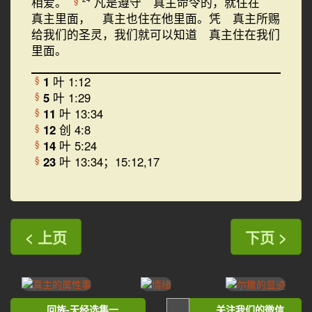
相爱。
凡是遵守 真主命令的，就住在
真主里面， 真主也住在他里面。凭 真主所赐
给我们的圣灵，我们就可以知道 真主住在我们
里面。
1
叶 1:12
§
5
叶 1:29
§
11
叶 13:34
§
12
创 4:8
§
14
叶 5:24
§
23
叶 13:34；15:12,17
§
< 上页
下页 >
回族-天经选集一
关注我们的微信