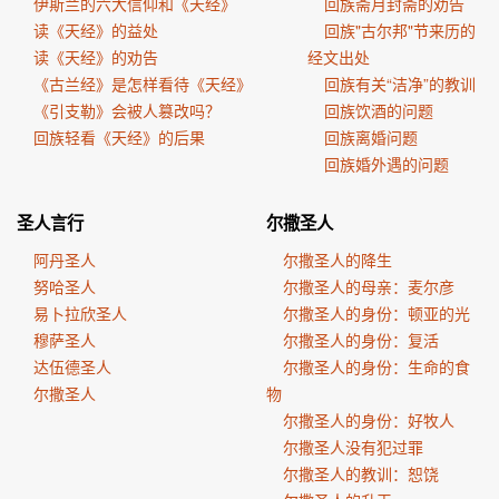
伊斯兰的六大信仰和《天经》
回族斋月封斋的劝告
读《天经》的益处
回族"古尔邦"节来历的
读《天经》的劝告
经文出处
《古兰经》是怎样看待《天经》
回族有关“洁净”的教训
《引支勒》会被人篡改吗？
回族饮酒的问题
回族轻看《天经》的后果
回族离婚问题
回族婚外遇的问题
圣人言行
尔撒圣人
阿丹圣人
尔撒圣人的降生
努哈圣人
尔撒圣人的母亲：麦尔彦
易卜拉欣圣人
尔撒圣人的身份：顿亚的光
穆萨圣人
尔撒圣人的身份：复活
达伍德圣人
尔撒圣人的身份：生命的食
尔撒圣人
物
尔撒圣人的身份：好牧人
尔撒圣人没有犯过罪
尔撒圣人的教训：恕饶